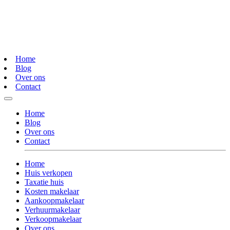
Home
Blog
Over ons
Contact
Home
Blog
Over ons
Contact
Home
Huis verkopen
Taxatie huis
Kosten makelaar
Aankoopmakelaar
Verhuurmakelaar
Verkoopmakelaar
Over ons