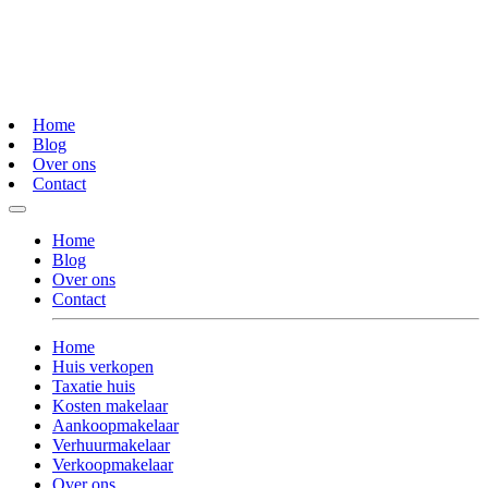
Home
Blog
Over ons
Contact
Home
Blog
Over ons
Contact
Home
Huis verkopen
Taxatie huis
Kosten makelaar
Aankoopmakelaar
Verhuurmakelaar
Verkoopmakelaar
Over ons