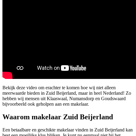
Bekijk deze video om erachter te komen hoe wij niet alleen
meerwaarde bieden in Zuid Beijerland, maar in heel Nederland! Zo
hebben wij mensen uit Klaaswaal, Numansdorp en Goudswaard
bijvoorbeeld ook geholpen aan een makelaar.
Waarom makelaar Zuid Beijerland
Een betaalbare en geschikte makelaar vinden in Zuid Beijerland kan
best een moeilijke klus blijken. Je kunt nu eenmaal niet bij het