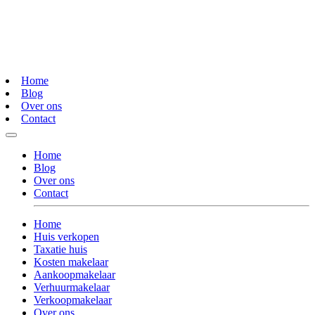
Home
Blog
Over ons
Contact
Home
Blog
Over ons
Contact
Home
Huis verkopen
Taxatie huis
Kosten makelaar
Aankoopmakelaar
Verhuurmakelaar
Verkoopmakelaar
Over ons