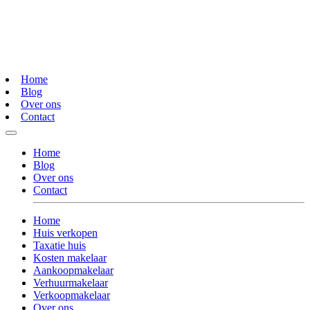
Home
Blog
Over ons
Contact
Home
Blog
Over ons
Contact
Home
Huis verkopen
Taxatie huis
Kosten makelaar
Aankoopmakelaar
Verhuurmakelaar
Verkoopmakelaar
Over ons