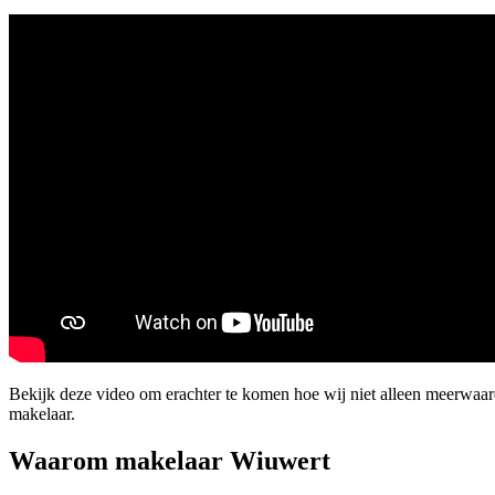
Bekijk deze video om erachter te komen hoe wij niet alleen meerwaa
makelaar.
Waarom makelaar Wiuwert