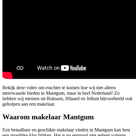
Bekijk deze video om erachter te komen hoe wij niet alleen
meerwaarde bieden in Mantgum, maar in heel Nederland! Zo
hebben wij mensen uit Boksum, Hilaard en Jellum bijvoorbeeld ook
geholpen aan een makelaar.
Waarom makelaar Mantgum
Een betaalbare en geschikte makelaar vinden in Mantgum kan best
een moeilijke klus blijken. Het is nu eenmaal niet geheel volgens