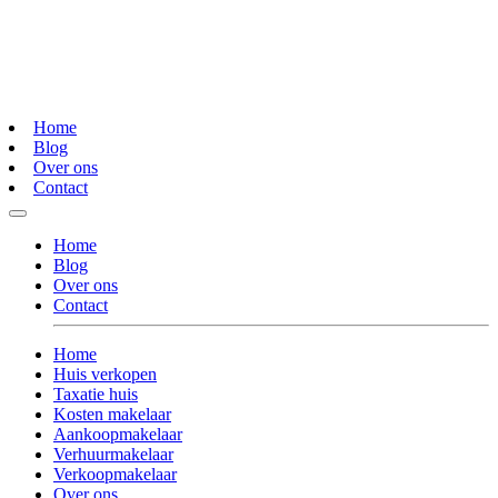
Home
Blog
Over ons
Contact
Home
Blog
Over ons
Contact
Home
Huis verkopen
Taxatie huis
Kosten makelaar
Aankoopmakelaar
Verhuurmakelaar
Verkoopmakelaar
Over ons