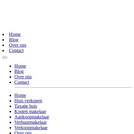
Home
Blog
Over ons
Contact
Home
Blog
Over ons
Contact
Home
Huis verkopen
Taxatie huis
Kosten makelaar
Aankoopmakelaar
Verhuurmakelaar
Verkoopmakelaar
Over ons