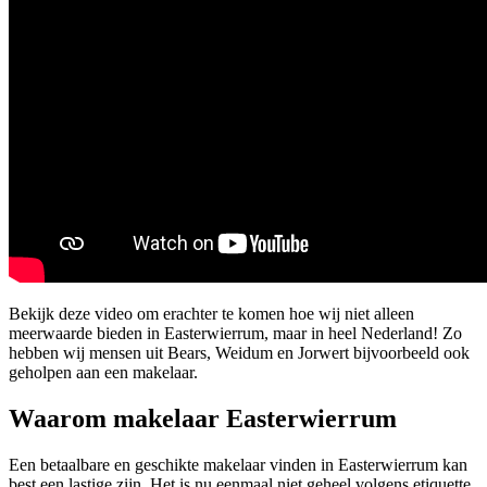
Bekijk deze video om erachter te komen hoe wij niet alleen
meerwaarde bieden in Easterwierrum, maar in heel Nederland! Zo
hebben wij mensen uit Bears, Weidum en Jorwert bijvoorbeeld ook
geholpen aan een makelaar.
Waarom makelaar Easterwierrum
Een betaalbare en geschikte makelaar vinden in Easterwierrum kan
best een lastige zijn. Het is nu eenmaal niet geheel volgens etiquette