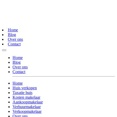
Home
Blog
Over ons
Contact
Home
Blog
Over ons
Contact
Home
Huis verkopen
Taxatie huis
Kosten makelaar
Aankoopmakelaar
Verhuurmakelaar
Verkoopmakelaar
Over ons