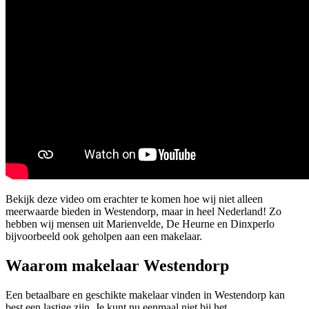
Bekijk deze video om erachter te komen hoe wij niet alleen
meerwaarde bieden in Westendorp, maar in heel Nederland! Zo
hebben wij mensen uit Marienvelde, De Heurne en Dinxperlo
bijvoorbeeld ook geholpen aan een makelaar.
Waarom makelaar Westendorp
Een betaalbare en geschikte makelaar vinden in Westendorp kan
best een lastige zijn. Je kunt nu eenmaal niet bij het