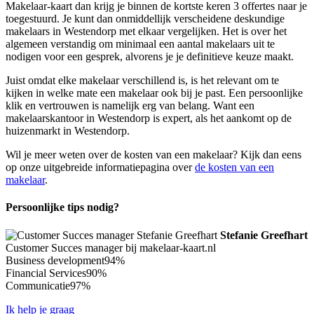
Makelaar-kaart dan krijg je binnen de kortste keren 3 offertes naar je
toegestuurd. Je kunt dan onmiddellijk verscheidene deskundige
makelaars in Westendorp met elkaar vergelijken. Het is over het
algemeen verstandig om minimaal een aantal makelaars uit te
nodigen voor een gesprek, alvorens je je definitieve keuze maakt.
Juist omdat elke makelaar verschillend is, is het relevant om te
kijken in welke mate een makelaar ook bij je past. Een persoonlijke
klik en vertrouwen is namelijk erg van belang. Want een
makelaarskantoor in Westendorp is expert, als het aankomt op de
huizenmarkt in Westendorp.
Wil je meer weten over de kosten van een makelaar? Kijk dan eens
op onze uitgebreide informatiepagina over
de kosten van een
makelaar
.
Persoonlijke tips nodig?
Stefanie Greefhart
Customer Succes manager bij makelaar-kaart.nl
Business development
94%
Financial Services
90%
Communicatie
97%
Ik help je graag