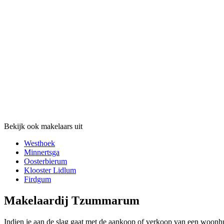
Bekijk ook makelaars uit
Westhoek
Minnertsga
Oosterbierum
Klooster Lidlum
Firdgum
Makelaardij Tzummarum
Indien je aan de slag gaat met de aankoop of verkoop van een woonhu