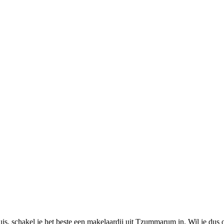
is, schakel je het beste een makelaardij uit Tzummarum in. Wil je dus