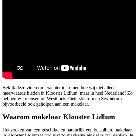
Bekijk deze video om erachter te komen hoe wij niet alleen
meerwaarde bieden in Klooster Lidlum, maar in heel Nederland! Zo
hebben wij mensen uit Westhoek, Pietersbierum en Sexbierum
bijvoorbeeld ook geholpen aan een makelaar.
Waarom makelaar Klooster Lidlum
Het zoeken van een geschikte en natuurlijk een betaalbare makelaar
in Klooster Lidlum is nog niet zo makkelijk als dat je zou denken. Je