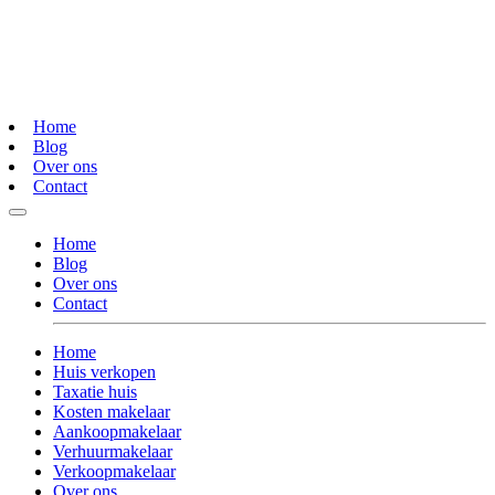
Home
Blog
Over ons
Contact
Home
Blog
Over ons
Contact
Home
Huis verkopen
Taxatie huis
Kosten makelaar
Aankoopmakelaar
Verhuurmakelaar
Verkoopmakelaar
Over ons