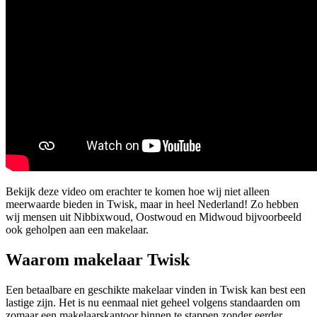
Bekijk deze video om erachter te komen hoe wij niet alleen
meerwaarde bieden in Twisk, maar in heel Nederland! Zo hebben
wij mensen uit Nibbixwoud, Oostwoud en Midwoud bijvoorbeeld
ook geholpen aan een makelaar.
Waarom makelaar Twisk
Een betaalbare en geschikte makelaar vinden in Twisk kan best een
lastige zijn. Het is nu eenmaal niet geheel volgens standaarden om
zomaar een makelaarskantoor binnen te stappen zonder eerder