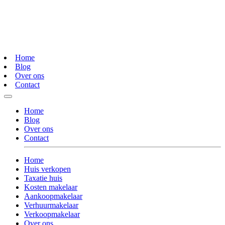
Home
Blog
Over ons
Contact
Home
Blog
Over ons
Contact
Home
Huis verkopen
Taxatie huis
Kosten makelaar
Aankoopmakelaar
Verhuurmakelaar
Verkoopmakelaar
Over ons