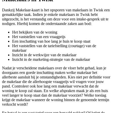
Dankzij Makelaar-kaart is het opsporen van makelaars in Twisk een
gemakkelijke taak. Indien je enkele makelaars in Twisk hebt
uitgezocht, is het verstandig om deze voor een intake-gesprek uit te
nodigen. Hierbij komen de onderstaande zaken aan bod:
Het bekijken van de woning
Het vaststellen van een vraagprijs
Een inschatting van hoe lang je huis te koop staat
Het vaststellen van de tariefstelling (courtage) van de
makelaar
Inzicht in de werkwijze van de makelaar
Inzicht in de marketing-strategie van de makelaar
Nadat je verscheidene makelaars over de vloer hebt gehad, kun je
doorgaans een goede inschatting maken welke makelaar het
allerbeste aansluit bij je omstandigheden. Kies niet per definitie voor
de makelaar die de allerhoogste vraagprijs wil vragen voor jouw
pand. Controleer ook hoe lang een makelaar verwacht dat de
woning te koop zal staan. En welke afspraken maak je als een huis
veel langer te koop staat dan de makelaar voorziet? Welke toeslag
krijgt de makelaar wanneer de woning binnen de genoemde termijn
verkocht wordt?
En betaal je een vast tarief voor een bepaald pakket? Of krijgt de