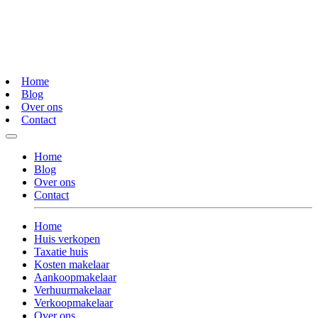
Home
Blog
Over ons
Contact
Home
Blog
Over ons
Contact
Home
Huis verkopen
Taxatie huis
Kosten makelaar
Aankoopmakelaar
Verhuurmakelaar
Verkoopmakelaar
Over ons