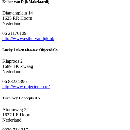
Esther van Dijk Makelaardij
Diamantplein 14
1625 RR Hoorn
Nederland
06 21176109
http://www.esthervandijk.nl/
Lucky Luken t.h.o.n.v. Object&Co
Klaproos 2
1689 TK Zwaag
Nederland
06 83234396
http://www.objectenco.nl/
Turn Key Concepts B.V.
Atoomweg 2
1627 LE Hoorn
Nederland
0229 714 217