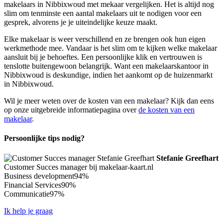
makelaars in Nibbixwoud met mekaar vergelijken. Het is altijd nog
slim om tenminste een aantal makelaars uit te nodigen voor een
gesprek, alvorens je je uiteindelijke keuze maakt.
Elke makelaar is weer verschillend en ze brengen ook hun eigen
werkmethode mee. Vandaar is het slim om te kijken welke makelaar
aansluit bij je behoeftes. Een persoonlijke klik en vertrouwen is
tenslotte buitengewoon belangrijk. Want een makelaarskantoor in
Nibbixwoud is deskundige, indien het aankomt op de huizenmarkt
in Nibbixwoud.
Wil je meer weten over de kosten van een makelaar? Kijk dan eens
op onze uitgebreide informatiepagina over
de kosten van een
makelaar
.
Persoonlijke tips nodig?
Stefanie Greefhart
Customer Succes manager bij makelaar-kaart.nl
Business development
94%
Financial Services
90%
Communicatie
97%
Ik help je graag