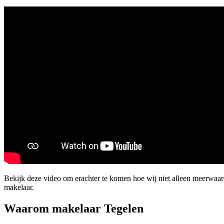
Bekijk deze video om erachter te komen hoe wij niet alleen meerwaa
makelaar.
Waarom makelaar Tegelen