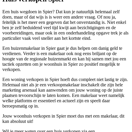
Een huis wegdoen in Spier? Dat kun je natuurlijk helemaal zelf
doen, maar of dat wijs is is weer een andere vraag. Of nou ja,
feitelijk is het meer een gegeven dat het onverstandig is. Niet enkel
ben je zelf beduidend veel tijd kwijt aan bezichtigingen en de
voorbereidingen, maar ook in een onderhandeling opgave trek je als
particulier vaak veel sneller aan het kortste eind.
Een huizenmakelaar in Spier gaat je dus helpen om danig geld te
verdienen. Verder is een makelaar ook nog eens briljant op de
hoogte van de regionale huizenmarkt en kan hij samen met jou een
tactiek opzetten om je woonhuis in Spier zo positief mogelijk te
verkopen.
Een woning verkopen in Spier hoeft dus compleet niet lastig te zijn.
Helemaal niet als je een verkoopmakelaar inschakelt die zijn hele
marketing arsenaal kan aanwenden om jouw woning op de juiste
plaatsen tevoorschijn te laten komen. Een makelaar weet namelijk
welke platforms er essentieel en actueel zijn en speelt daar
beroepsmatig op in.
Jouw woonhuis verkopen in Spier moet dus met een makelaar, dit
kan absoluut uit!
Wil je meer weten over een huis verkopen via een