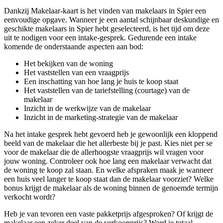
Dankzij Makelaar-kaart is het vinden van makelaars in Spier een
eenvoudige opgave. Wanneer je een aantal schijnbaar deskundige en
geschikte makelaars in Spier hebt geselecteerd, is het tijd om deze
uit te nodigen voor een intake-gesprek. Gedurende een intake
komende de onderstaande aspecten aan bod:
Het bekijken van de woning
Het vaststellen van een vraagprijs
Een inschatting van hoe lang je huis te koop staat
Het vaststellen van de tariefstelling (courtage) van de
makelaar
Inzicht in de werkwijze van de makelaar
Inzicht in de marketing-strategie van de makelaar
Na het intake gesprek hebt gevoerd heb je gewoonlijk een kloppend
beeld van de makelaar die het allerbeste bij je past. Kies niet per se
voor de makelaar die de allerhoogste vraagprijs wil vragen voor
jouw woning. Controleer ook hoe lang een makelaar verwacht dat
de woning te koop zal staan. En welke afspraken maak je wanneer
een huis veel langer te koop staat dan de makelaar voorziet? Welke
bonus krijgt de makelaar als de woning binnen de genoemde termijn
verkocht wordt?
Heb je van tevoren een vaste pakketprijs afgesproken? Of krijgt de
makelaar een zeker deel van de verkoopprijs? Word je totaal