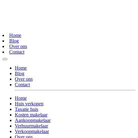
Home
Blog
Over ons
Contact
Home
Blog
Over ons
Contact
Home
Huis verkopen
Taxatie huis
Kosten makelaar
Aankoopmakelaar
Verhuurmakelaar
Verkoopmakelaar
Over ons