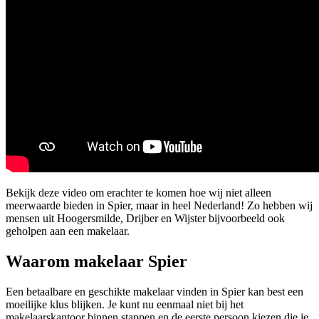
Bekijk deze video om erachter te komen hoe wij niet alleen
meerwaarde bieden in Spier, maar in heel Nederland! Zo hebben wij
mensen uit Hoogersmilde, Drijber en Wijster bijvoorbeeld ook
geholpen aan een makelaar.
Waarom makelaar Spier
Een betaalbare en geschikte makelaar vinden in Spier kan best een
moeilijke klus blijken. Je kunt nu eenmaal niet bij het
makelaarskantoor binnen stappen en de eerste persoon kiezen die je