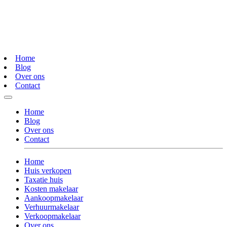
Home
Blog
Over ons
Contact
Home
Blog
Over ons
Contact
Home
Huis verkopen
Taxatie huis
Kosten makelaar
Aankoopmakelaar
Verhuurmakelaar
Verkoopmakelaar
Over ons