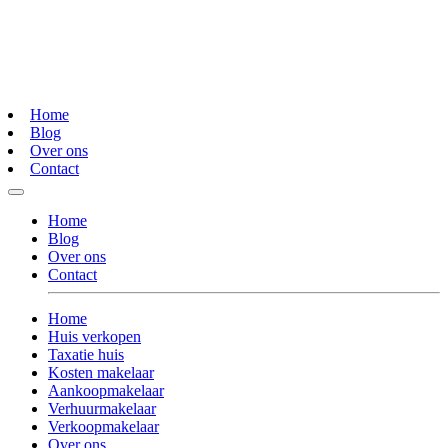
Home
Blog
Over ons
Contact
Home
Blog
Over ons
Contact
Home
Huis verkopen
Taxatie huis
Kosten makelaar
Aankoopmakelaar
Verhuurmakelaar
Verkoopmakelaar
Over ons