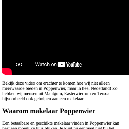
Bekijk deze video om erachter te komen hoe wij niet alleen
meerwaarde bieden in Poppenwier, maar in heel Nederland! Zo
hebben wij mensen uit Mantgum, Easterwierrum en Tersoal
bijvoorbeeld ook geholpen aan een makelaar.
Waarom makelaar Poppenwier
Een betaalbare en geschikte makelaar vinden in Poppenwier kan
best een moeilijke klus blijken. Je kunt nu eenmaal niet bij het