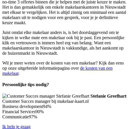
no-time 3 offertes binnen die je helpen met de juiste keuze te maken.
Het is dan gemakkelijk om enkele makelaarskantoren in Nieuwstadt
met elkaar te vergelijken. Het is altijd zinnig om minimaal een aantal
makelaars uit te nodigen voor een gesprek, voor je je definitieve
keuze maakt.
Juist omdat elke makelaar anders is, is het doorslaggevend om te
kijken in welke mate een makelaar ook bij je past. Een persoonlijke
klik en vertrouwen is immers heel erg van belang. Want een
makelaarskantoor in Nieuwstadt is vakkundige, als het aankomt op
de huizenmarkt in Nieuwstadt.
Wil je meer weten over de kosten van een makelaar? Kijk dan eens
op onze uitgebreide informatiepagina over
de kosten van een
makelaar
.
Persoonlijke tips nodig?
Stefanie Greefhart
Customer Succes manager bij makelaar-kaart.nl
Business development
94%
Financial Services
90%
Communicatie
97%
Ik help je graag