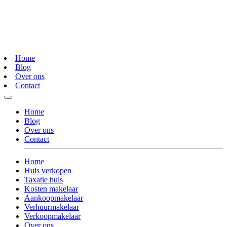
Home
Blog
Over ons
Contact
Home
Blog
Over ons
Contact
Home
Huis verkopen
Taxatie huis
Kosten makelaar
Aankoopmakelaar
Verhuurmakelaar
Verkoopmakelaar
Over ons