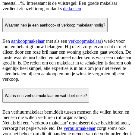
meestal 1%. Interessant is de vuistregel: Een goede makelaar
verdient zichzelf terug ondanks
de kosten
.
Waarom heb je een aankoop- of verkoop makelaar nodig?
Een
aankoopmakelaar
(net als een
verkoopmakelaar
) werkt voor
jou, en behartigt jouw belangen. Hij of zij zorgt ervoor dat er niet
alleen door een roze bril naar een woning gekeken gaat worden. De
juiste waarde inschatten en rationeel nadenken is waar een makelaar
goed in is. De reden om een makelaar in te schakelen is daarom ook
eigenlijk heel simpel, alle expertise is in huis om jou niet teveel te
laten betalen bij een aankoop en om je winst te vergroten bij een
verkoop.
Wat is een verhuurmakelaar en wat doet deze?
Een verhuurmakelaar bemiddelt tussen mensen die willen huren en
mensen die willen verhuren (of organisaties).
Net als bij een ‘verkoop makelaar’ organiseert deze bezichtigingen,
verzorgt het papierwerk etc. De
verhuurmakelaar
zorgt soms ook
voor het beheer om dit uit handen te nemen van de verhuurder, denk