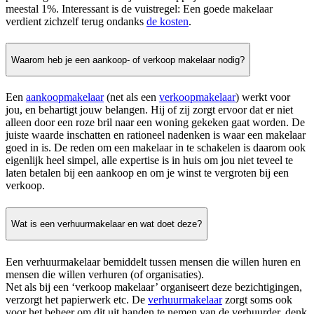
meestal 1%. Interessant is de vuistregel: Een goede makelaar
verdient zichzelf terug ondanks
de kosten
.
Waarom heb je een aankoop- of verkoop makelaar nodig?
Een
aankoopmakelaar
(net als een
verkoopmakelaar
) werkt voor
jou, en behartigt jouw belangen. Hij of zij zorgt ervoor dat er niet
alleen door een roze bril naar een woning gekeken gaat worden. De
juiste waarde inschatten en rationeel nadenken is waar een makelaar
goed in is. De reden om een makelaar in te schakelen is daarom ook
eigenlijk heel simpel, alle expertise is in huis om jou niet teveel te
laten betalen bij een aankoop en om je winst te vergroten bij een
verkoop.
Wat is een verhuurmakelaar en wat doet deze?
Een verhuurmakelaar bemiddelt tussen mensen die willen huren en
mensen die willen verhuren (of organisaties).
Net als bij een ‘verkoop makelaar’ organiseert deze bezichtigingen,
verzorgt het papierwerk etc. De
verhuurmakelaar
zorgt soms ook
voor het beheer om dit uit handen te nemen van de verhuurder, denk