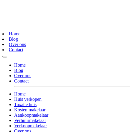
Home
Blog
Over ons
Contact
Home
Blog
Over ons
Contact
Home
Huis verkopen
Taxatie huis
Kosten makelaar
Aankoopmakelaar
Verhuurmakelaar
Verkoopmakelaar
Over ons