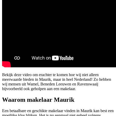
Bekijk deze video om erachter te komen hoe wij niet alleen
meerwaarde bieden in Maurik, maar in heel Nederland! Zo hebben
wij mensen uit Wamel, Beneden Leeuwen en Ravenswaaij
bijvoorbeeld ook geholpen aan een makelaar.
Waarom makelaar Maurik
Een betaalbare en geschikte makelaar vinden in Maurik kan best een
moeilijke klus blijken. Het is nu eenmaal niet geheel volgens