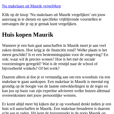
Nu makelaars uit Maurik vergelijken
Klik op de knop ‘Nu makelaars uit Maurik vergelijken’ om jouw
aanvraag in te dienen en specifieke vrijblijvende voorstellen te
ontvangen die je op je gemak kunt vergelijken.
Huis kopen Maurik
Wanneer je een huis gaat aanschaffen in Maurik moet je aan veel
zaken denken. Hoe krijg je de financiën rond? Welke plaats is het
meest geschikt? Is er een bestemmingsplan voor de omgeving? En
ook: waar wil ik precies wonen? Hoe is het met de sociale
voorzieningen geregeld? Wat is de reistijd naar de school of
bijvoorbeeld winkels? Of het werk?
Daarom alleen al doe je er verstandig aan om een woonhuis via een
makelaar te gaan aankopen. Een makelaar in Maurik is meestal erg
grondig op de hoogte van de laatste ontwikkelingen in de regio en
kan jou op basis van zijn expertise adviseren welke huizen allemaal
overeenkomen met jouw persoonlijke wensen.
Er komt altijd meer bij kijken dat je op voorhand denkt indien je een
huis wil aanschaffen in Maurik. Een makelaar benaderen is daarom
echt aan te raden. Hij kent de huizenmarkt in de regio Maurik op