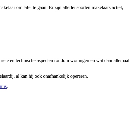
laar om tafel te gaan. Er zijn allerlei soorten makelaars actief,
otariële en technische aspecten rondom woningen en wat daar allemaal
aardij, al kan hij ook onafhankelijk opereren.
huis
.