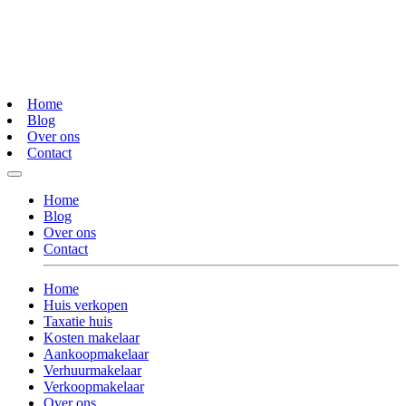
Home
Blog
Over ons
Contact
Home
Blog
Over ons
Contact
Home
Huis verkopen
Taxatie huis
Kosten makelaar
Aankoopmakelaar
Verhuurmakelaar
Verkoopmakelaar
Over ons