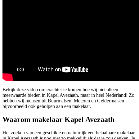
Bekijk deze video om erachter te komen hoe wij niet alleen
meerwaarde bieden in Kapel Avezaath, maar in heel Nederland! Zo
hebben wij mensen uit Buurmalsen, Meteren en Geldermalsen
bijvoorbeeld ook geholpen aan een makelaar.
Waarom makelaar Kapel Avezaath
Het zoeken van een geschikte en natuurlijk een betaalbare makelaar
in Kapel Avezaath is nog niet zo makkelijk als dat je zou denken. Je