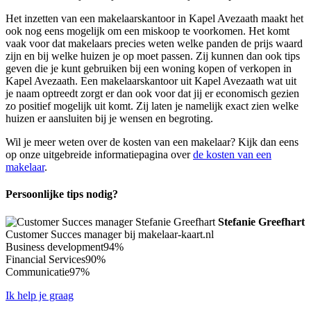
Het inzetten van een makelaarskantoor in Kapel Avezaath maakt het
ook nog eens mogelijk om een miskoop te voorkomen. Het komt
vaak voor dat makelaars precies weten welke panden de prijs waard
zijn en bij welke huizen je op moet passen. Zij kunnen dan ook tips
geven die je kunt gebruiken bij een woning kopen of verkopen in
Kapel Avezaath. Een makelaarskantoor uit Kapel Avezaath wat uit
je naam optreedt zorgt er dan ook voor dat jij er economisch gezien
zo positief mogelijk uit komt. Zij laten je namelijk exact zien welke
huizen er aansluiten bij je wensen en begroting.
Wil je meer weten over de kosten van een makelaar? Kijk dan eens
op onze uitgebreide informatiepagina over
de kosten van een
makelaar
.
Persoonlijke tips nodig?
Stefanie Greefhart
Customer Succes manager bij makelaar-kaart.nl
Business development
94%
Financial Services
90%
Communicatie
97%
Ik help je graag