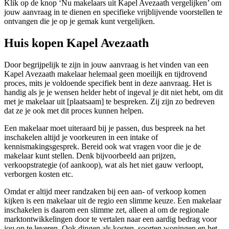
Klik op de knop ‘Nu makelaars uit Kapel Avezaath vergelijken’ om
jouw aanvraag in te dienen en specifieke vrijblijvende voorstellen te
ontvangen die je op je gemak kunt vergelijken.
Huis kopen Kapel Avezaath
Door begrijpelijk te zijn in jouw aanvraag is het vinden van een
Kapel Avezaath makelaar helemaal geen moeilijk en tijdrovend
proces, mits je voldoende specifiek bent in deze aanvraag. Het is
handig als je je wensen helder hebt of ingeval je dit niet hebt, om dit
met je makelaar uit [plaatsaam] te bespreken. Zij zijn zo bedreven
dat ze je ook met dit proces kunnen helpen.
Een makelaar moet uiteraard bij je passen, dus bespreek na het
inschakelen altijd je voorkeuren in een intake of
kennismakingsgesprek. Bereid ook wat vragen voor die je de
makelaar kunt stellen. Denk bijvoorbeeld aan prijzen,
verkoopstrategie (of aankoop), wat als het niet gauw verloopt,
verborgen kosten etc.
Omdat er altijd meer randzaken bij een aan- of verkoop komen
kijken is een makelaar uit de regio een slimme keuze. Een makelaar
inschakelen is daarom een slimme zet, alleen al om de regionale
marktontwikkelingen door te vertalen naar een aardig bedrag voor
jou op te leveren. Ook dingen als kosten, soorten woningen en het