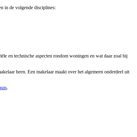
n in de volgende disciplines:
ariële en technische aspecten rondom woningen en wat daar zoal bij
 makelaar heen. Een makelaar maakt over het algemeen onderdeel uit
huis
.