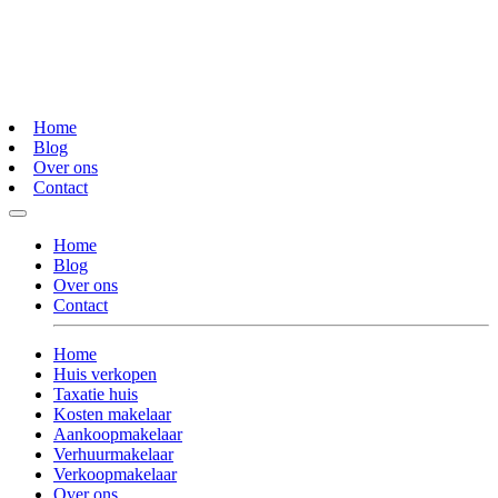
Home
Blog
Over ons
Contact
Home
Blog
Over ons
Contact
Home
Huis verkopen
Taxatie huis
Kosten makelaar
Aankoopmakelaar
Verhuurmakelaar
Verkoopmakelaar
Over ons