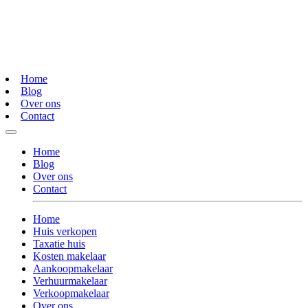
Home
Blog
Over ons
Contact
Home
Blog
Over ons
Contact
Home
Huis verkopen
Taxatie huis
Kosten makelaar
Aankoopmakelaar
Verhuurmakelaar
Verkoopmakelaar
Over ons