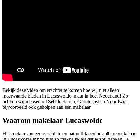
Bekijk deze video om erachter te komen hoe wij niet alleen
meerwaarde bieden in Lucaswolde, maar in heel Nederland! Zo
hebben wij mensen uit Sebaldeburen, Grootegast en Noordwijk
bijvoorbeeld ook geholpen aan een makelaar.
Waarom makelaar Lucaswolde
Het zoeken van een geschikte en natuurlijk een betaalbare makelaar
in Lucaswolde is nog niet zo makkelijk als dat je zou denken. Je