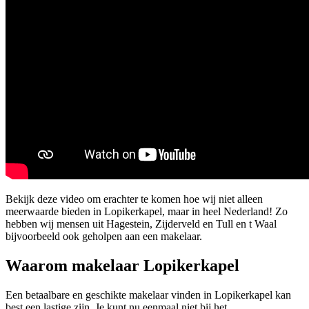
Bekijk deze video om erachter te komen hoe wij niet alleen
meerwaarde bieden in Lopikerkapel, maar in heel Nederland! Zo
hebben wij mensen uit Hagestein, Zijderveld en Tull en t Waal
bijvoorbeeld ook geholpen aan een makelaar.
Waarom makelaar Lopikerkapel
Een betaalbare en geschikte makelaar vinden in Lopikerkapel kan
best een lastige zijn. Je kunt nu eenmaal niet bij het