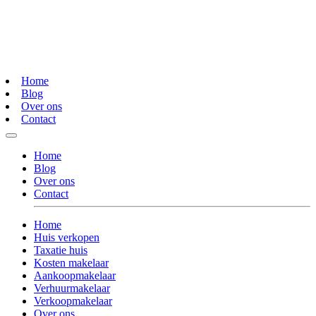
Home
Blog
Over ons
Contact
Home
Blog
Over ons
Contact
Home
Huis verkopen
Taxatie huis
Kosten makelaar
Aankoopmakelaar
Verhuurmakelaar
Verkoopmakelaar
Over ons