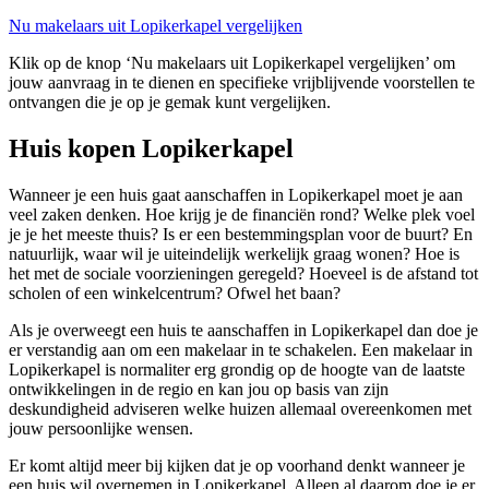
Nu makelaars uit Lopikerkapel vergelijken
Klik op de knop ‘Nu makelaars uit Lopikerkapel vergelijken’ om
jouw aanvraag in te dienen en specifieke vrijblijvende voorstellen te
ontvangen die je op je gemak kunt vergelijken.
Huis kopen Lopikerkapel
Wanneer je een huis gaat aanschaffen in Lopikerkapel moet je aan
veel zaken denken. Hoe krijg je de financiën rond? Welke plek voel
je je het meeste thuis? Is er een bestemmingsplan voor de buurt? En
natuurlijk, waar wil je uiteindelijk werkelijk graag wonen? Hoe is
het met de sociale voorzieningen geregeld? Hoeveel is de afstand tot
scholen of een winkelcentrum? Ofwel het baan?
Als je overweegt een huis te aanschaffen in Lopikerkapel dan doe je
er verstandig aan om een makelaar in te schakelen. Een makelaar in
Lopikerkapel is normaliter erg grondig op de hoogte van de laatste
ontwikkelingen in de regio en kan jou op basis van zijn
deskundigheid adviseren welke huizen allemaal overeenkomen met
jouw persoonlijke wensen.
Er komt altijd meer bij kijken dat je op voorhand denkt wanneer je
een huis wil overnemen in Lopikerkapel. Alleen al daarom doe je er