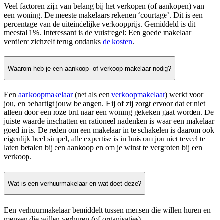
Veel factoren zijn van belang bij het verkopen (of aankopen) van
een woning. De meeste makelaars rekenen ‘courtage’. Dit is een
percentage van de uiteindelijke verkoopprijs. Gemiddeld is dit
meestal 1%. Interessant is de vuistregel: Een goede makelaar
verdient zichzelf terug ondanks
de kosten
.
Waarom heb je een aankoop- of verkoop makelaar nodig?
Een
aankoopmakelaar
(net als een
verkoopmakelaar
) werkt voor
jou, en behartigt jouw belangen. Hij of zij zorgt ervoor dat er niet
alleen door een roze bril naar een woning gekeken gaat worden. De
juiste waarde inschatten en rationeel nadenken is waar een makelaar
goed in is. De reden om een makelaar in te schakelen is daarom ook
eigenlijk heel simpel, alle expertise is in huis om jou niet teveel te
laten betalen bij een aankoop en om je winst te vergroten bij een
verkoop.
Wat is een verhuurmakelaar en wat doet deze?
Een verhuurmakelaar bemiddelt tussen mensen die willen huren en
mensen die willen verhuren (of organisaties).