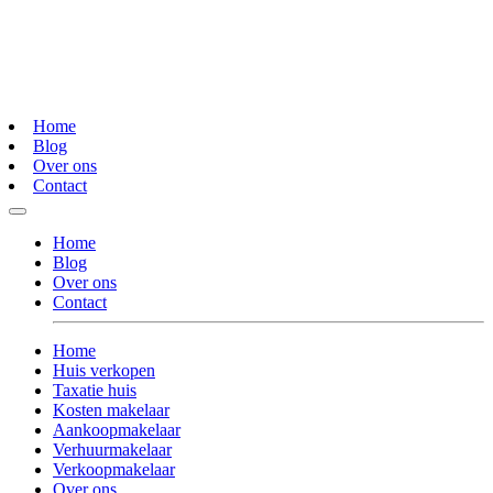
Home
Blog
Over ons
Contact
Home
Blog
Over ons
Contact
Home
Huis verkopen
Taxatie huis
Kosten makelaar
Aankoopmakelaar
Verhuurmakelaar
Verkoopmakelaar
Over ons