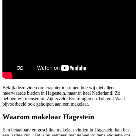
Bekijk deze video om erachter te komen hoe wij niet alleen
meerwaarde bieden in Hagestein, maar in heel Nederland! Zo
hebben wij mensen uit Zijderveld, Everdingen en Tull en t Waal
bijvoorbeeld ook geholpen aan een makelaar.
Waarom makelaar Hagestein
Een betaalbare en geschikte makelaar vinden in Hagestein kan best
een lastige zijn. Het is nu eenmaal niet geheel volgens etiquette om