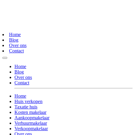
Home
Blog
Over ons
Contact
Home
Blog
Over ons
Contact
Home
Huis verkopen
Taxatie huis
Kosten makelaar
Aankoopmakelaar
Verhuurmakelaar
Verkoopmakelaar
Over ons