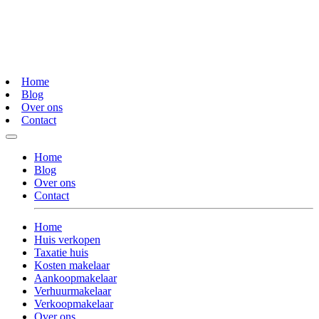
Home
Blog
Over ons
Contact
Home
Blog
Over ons
Contact
Home
Huis verkopen
Taxatie huis
Kosten makelaar
Aankoopmakelaar
Verhuurmakelaar
Verkoopmakelaar
Over ons