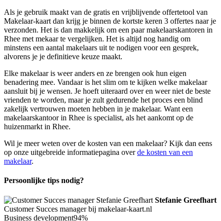
Als je gebruik maakt van de gratis en vrijblijvende offertetool van
Makelaar-kaart dan krijg je binnen de kortste keren 3 offertes naar je
verzonden. Het is dan makkelijk om een paar makelaarskantoren in
Rhee met mekaar te vergelijken. Het is altijd nog handig om
minstens een aantal makelaars uit te nodigen voor een gesprek,
alvorens je je definitieve keuze maakt.
Elke makelaar is weer anders en ze brengen ook hun eigen
benadering mee. Vandaar is het slim om te kijken welke makelaar
aansluit bij je wensen. Je hoeft uiteraard over en weer niet de beste
vrienden te worden, maar je zult gedurende het proces een blind
zakelijk vertrouwen moeten hebben in je makelaar. Want een
makelaarskantoor in Rhee is specialist, als het aankomt op de
huizenmarkt in Rhee.
Wil je meer weten over de kosten van een makelaar? Kijk dan eens
op onze uitgebreide informatiepagina over
de kosten van een
makelaar
.
Persoonlijke tips nodig?
Stefanie Greefhart
Customer Succes manager bij makelaar-kaart.nl
Business development
94%