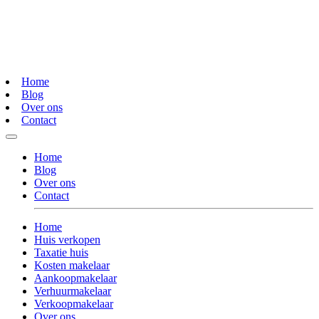
Home
Blog
Over ons
Contact
Home
Blog
Over ons
Contact
Home
Huis verkopen
Taxatie huis
Kosten makelaar
Aankoopmakelaar
Verhuurmakelaar
Verkoopmakelaar
Over ons