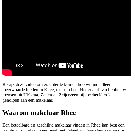
Bekijk deze video om erachter te komen hoe wij niet alleen
meerwaarde bieden in Rhee, maar in heel Nederland! Zo hebben wij
mensen uit Ubbena, Zeijen en Zeijerveen bijvoorbeeld ook
geholpen aan een makelaar.
Waarom makelaar Rhee
Een betaalbare en geschikte makelaar vinden in Rhee kan best een
lastige zijn. Het is nu eenmaal niet geheel volgens standaarden om