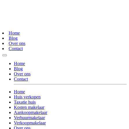
Home
Blog
Over ons
Contact
Home
Blog
Over ons
Contact
Home
Huis verkopen
Taxatie huis
Kosten makelaar
Aankoopmakelaar
Verhuurmakelaar
Verkoopmakelaar
Over ons