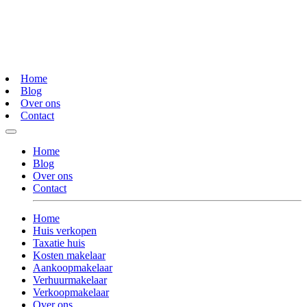
Home
Blog
Over ons
Contact
Home
Blog
Over ons
Contact
Home
Huis verkopen
Taxatie huis
Kosten makelaar
Aankoopmakelaar
Verhuurmakelaar
Verkoopmakelaar
Over ons