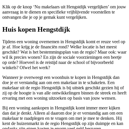
Klik op de knop ‘Nu makelaars uit Hengstdijk vergelijken’ om jouw
aanvraag in te dienen en specifieke vrijblijvende voorstellen te
ontvangen die je op je gemak kunt vergelijken.
Huis kopen Hengstdijk
Tijdens een woning overnemen in Hengstdijk komt er reuze veel op
je af. Hoe krijg je de financiën rond? Welke locatie is het meest
geschikt? Wat is het bestemmingsplan van de regio? Maar ook: waar
wil ik precies wonen? En zijn de sociale voorzieningen een beetje
op orde? Hoeveel is de reistijd naar de school of bijvoorbeeld
winkels? Ofwel het werk?
Wanneer je overweegt een woonhuis te kopen in Hengstdijk dan
doe je er verstandig aan om een makelaar in te schakelen. Een
makelaar uit de regio Hengstdijk is bij uitstek geschikt gezien hij of
zij op de hoogte is van alle ontwikkelingen binnen de streek en heeft
ervaring met een woning uitzoeken op basis van jouw wensen.
Bij een woning aankopen in Hengstdijk komt immer meer kijken
dan dat je denkt. Alleen al daarom doe je er verstandig aan om een
makelaar te raadplegen en te vragen om met je mee te denken. Hij
kent de huizenmarkt in de regio Hengstdijk op zijn duimpje en kan
ondanks zijn eigen kosten je enorm veel geld besparen.