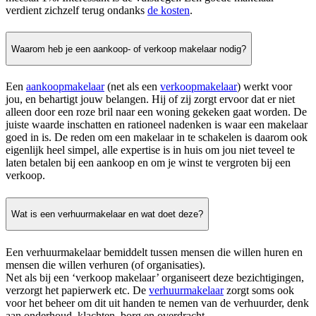
verdient zichzelf terug ondanks
de kosten
.
Waarom heb je een aankoop- of verkoop makelaar nodig?
Een
aankoopmakelaar
(net als een
verkoopmakelaar
) werkt voor
jou, en behartigt jouw belangen. Hij of zij zorgt ervoor dat er niet
alleen door een roze bril naar een woning gekeken gaat worden. De
juiste waarde inschatten en rationeel nadenken is waar een makelaar
goed in is. De reden om een makelaar in te schakelen is daarom ook
eigenlijk heel simpel, alle expertise is in huis om jou niet teveel te
laten betalen bij een aankoop en om je winst te vergroten bij een
verkoop.
Wat is een verhuurmakelaar en wat doet deze?
Een verhuurmakelaar bemiddelt tussen mensen die willen huren en
mensen die willen verhuren (of organisaties).
Net als bij een ‘verkoop makelaar’ organiseert deze bezichtigingen,
verzorgt het papierwerk etc. De
verhuurmakelaar
zorgt soms ook
voor het beheer om dit uit handen te nemen van de verhuurder, denk
aan onderhoud, klachten, borg en overdracht.