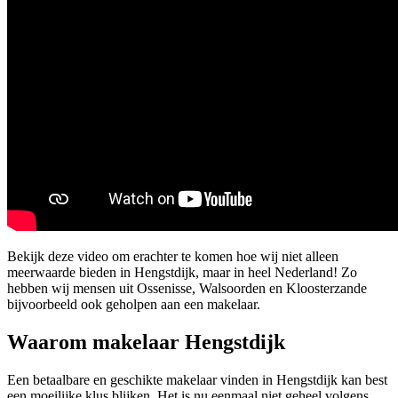
Bekijk deze video om erachter te komen hoe wij niet alleen
meerwaarde bieden in Hengstdijk, maar in heel Nederland! Zo
hebben wij mensen uit Ossenisse, Walsoorden en Kloosterzande
bijvoorbeeld ook geholpen aan een makelaar.
Waarom makelaar Hengstdijk
Een betaalbare en geschikte makelaar vinden in Hengstdijk kan best
een moeilijke klus blijken. Het is nu eenmaal niet geheel volgens