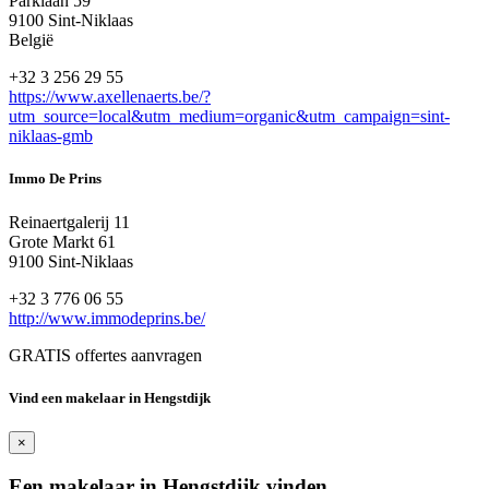
Parklaan 59
9100 Sint-Niklaas
België
+32 3 256 29 55
https://www.axellenaerts.be/?
utm_source=local&utm_medium=organic&utm_campaign=sint-
niklaas-gmb
Immo De Prins
Reinaertgalerij 11
Grote Markt 61
9100 Sint-Niklaas
+32 3 776 06 55
http://www.immodeprins.be/
GRATIS offertes aanvragen
Vind een makelaar in Hengstdijk
×
Een makelaar in Hengstdijk vinden