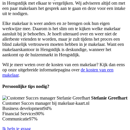
in Hengstdijk met elkaar te vergelijken. Wij adviseren altijd om met
een paar makelaars het gesprek aan te gaan en deze voor een intake
uit te nodigen.
Elke makelaar is weer anders en ze brengen ook hun eigen
werkwijze mee. Daarom is het slim om te kijken welke makelaar
aansluit bij je behoeftes. Je hoeft uiteraard over en weer niet de
allerbeste vrienden te worden, maar je zult tijdens het proces een
blind zakelijk vertrouwen moeten hebben in je makelaar. Want een
makelaarskantoor in Hengstdijk is deskundige, wanneer het
aankomt op de huizenmarkt in Hengstdijk.
Wil je meer weten over de kosten van een makelaar? Kijk dan eens
op onze uitgebreide informatiepagina over
de kosten van een
makelaar
.
Persoonlijke tips nodig?
Stefanie Greefhart
Customer Succes manager bij makelaar-kaart.nl
Business development
94%
Financial Services
90%
Communicatie
97%
Ik help je graag