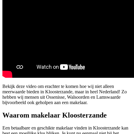
Bekijk deze video om erachter te komen hoe wij niet alleen
meerwaarde bieden in Kloosterzande, maar in heel Nederland! Zo
hebben wij mensen uit Ossenisse, Walsoorden en Lamswaarde
bijvoorbeeld ook geholpen aan een makelaar.
Waarom makelaar Kloosterzande
Een betaalbare en geschikte makelaar vinden in Kloosterzande kan
best een moeilijke klus blijken. Je kunt nu eenmaal niet bij het