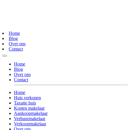
Home
Blog
Over ons
Contact
Home
Blog
Over ons
Contact
Home
Huis verkopen
Taxatie huis
Kosten makelaar
Aankoopmakelaar
Verhuurmakelaar
Verkoopmakelaar
Over ons