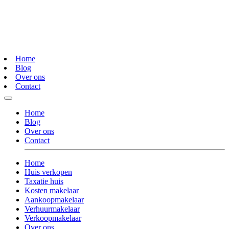
Home
Blog
Over ons
Contact
Home
Blog
Over ons
Contact
Home
Huis verkopen
Taxatie huis
Kosten makelaar
Aankoopmakelaar
Verhuurmakelaar
Verkoopmakelaar
Over ons