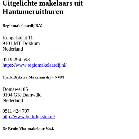
Uitgelichte makelaars uit
Hantumeruitburen
Regiomakelaardij B.V.
Keppelstraat 11
9101 MT Dokkum
Nederland
0519 294 598
https://www.regiomakelaardij.nl/
Tjerk Dijkstra Makelaardij – NVM
Doniawei 85
9104 GK Damwâld
Nederland
0511 424 707
http://www.tjerkdijkstra.nl/
De Bruin Vbo-makelaar V.o.f.