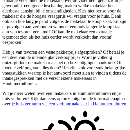
Nadat je verschillende makelaars over de vloer hebt gehad, kun je
gewoonlijk een goede inschatting maken welke makelaar het
allerbeste aansluit bij je omstandigheden. Kies niet per se voor de
makelaar die de hoogste vraagprijs wil vragen voor je huis. Denk
ook aan hoe lang je pand volgens de makelaar te koop staat. En zijn
er gevolgen aan verbonden wanneer een huis langer te koop staat
dan van tevoren geraamd? Of kan de makelaar een extraatje
tegemoet zien als het huis eerder wordt verkocht dan vooraf
besproken?
Heb je van tevoren een vaste pakketprijs afgesproken? Of betaal je
een deel van de uiteindelijke verkoopprijs? Word je volledig
ontzorgt door de makelaar als het op bezichtigingen aankomt? Of
moet je zelf nog van alles doen? Het zijn stuk voor stuk belangrijke
vraagstukken waarop je het antwoord moet zien te vinden tijdens de
intakegesprekken met de verscheidene makelaars in
Hantumeruitburen.
Wil je meer weten over een makelaars in Hantumeruitburen en je
huis verhuren? Kijk dan eens op onze uitgebreide informatiepagina
over
je huis verhuren via een verhuurmakelaar in Hantumeruitburen
.