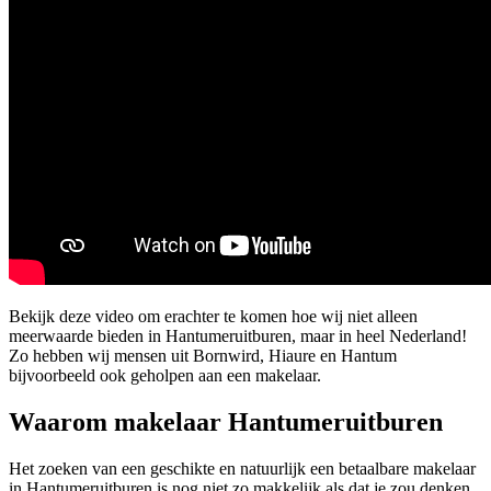
Bekijk deze video om erachter te komen hoe wij niet alleen
meerwaarde bieden in Hantumeruitburen, maar in heel Nederland!
Zo hebben wij mensen uit Bornwird, Hiaure en Hantum
bijvoorbeeld ook geholpen aan een makelaar.
Waarom makelaar Hantumeruitburen
Het zoeken van een geschikte en natuurlijk een betaalbare makelaar
in Hantumeruitburen is nog niet zo makkelijk als dat je zou denken.