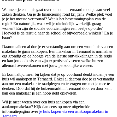
Wanneer je een huis gaat overnemen in Ternaard moet je aan veel
zaken denken. Ga je de financiering rond krijgen? Welke plek voel
je je het meeste vertrouwd? Wat is het bestemmingsplan van de
regio? En natuurlijk, waar wil je uiteindelijk werkelijk graag
wonen? En zijn de sociale voorzieningen een beetje op orde?
Hoeveel is de reistijd naar de school of bijvoorbeeld winkels? En je
baan?
Daarom alleen al doe je er verstandig aan om een woonhuis via een
makelaar te gaan aankopen. Een makelaar in Ternaard is normaliter
erg grondig op de hoogte van de laatste ontwikkelingen in de regio
en kan jou op basis van zijn expertise adviseren welke huizen
allemaal overeenkomen met jouw persoonlijke wensen.
Er komt altijd meer bij kijken dat je op voorhand denkt indien je een
huis wil aankopen in Ternaard. Enkel al daarom doe je er verstandig
aan om een makelaar te raadplegen en te vragen om met je mee te
denken. Doordat hij de huizenmarkt in Ternaard door en door kent
kan een makelaar je een hoop geld opleveren,
Wil je meer weten over een huis aankopen via een
aankoopmakelaar? Kijk dan eens op onze uitgebreide
informatiepagina over
je huis kopen via een aankoopmakelaar in
Ternaard
.