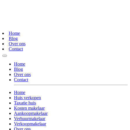
Home
Blog
Over ons
Contact
Home
Blog
Over ons
Contact
Home
Huis verkopen
Taxatie huis
Kosten makelaar
Aankoopmakelaar
Verhuurmakelaar
Verkoopmakelaar
Over ons