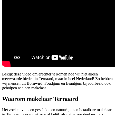
Bekijk deze video om erachter te komen hoe wij niet alleen
meerwaarde bieden in Ternaard, maar in heel Nederland! Zo hebben
wij mensen uit Bornwird, Foudgum en Brantgum bijvoorbeeld ook
geholpen aan een makelaar.
Waarom makelaar Ternaard
Het zoeken van een geschikte en natuurlijk een betaalbare makelaar
in Ternaard is nog niet zo makkelijk als dat je zou denken. Je kunt