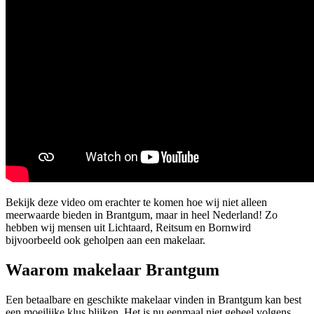
Bekijk deze video om erachter te komen hoe wij niet alleen
meerwaarde bieden in Brantgum, maar in heel Nederland! Zo
hebben wij mensen uit Lichtaard, Reitsum en Bornwird
bijvoorbeeld ook geholpen aan een makelaar.
Waarom makelaar Brantgum
Een betaalbare en geschikte makelaar vinden in Brantgum kan best
een moeilijke klus blijken. Het is nu eenmaal niet geheel volgens