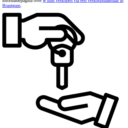
informatiepagina over
je huis verkopen via een verkoopmakelaar in
Brantgum
.