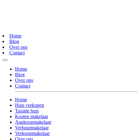
Home
Blog
Over ons
Contact
Home
Blog
Over ons
Contact
Home
Huis verkopen
Taxatie huis
Kosten makelaar
Aankoopmakelaar
Verhuurmakelaar
Verkoopmakelaar
Over ons