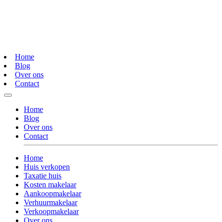
Home
Blog
Over ons
Contact
Home
Blog
Over ons
Contact
Home
Huis verkopen
Taxatie huis
Kosten makelaar
Aankoopmakelaar
Verhuurmakelaar
Verkoopmakelaar
Over ons