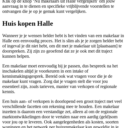
Klik op de knop ‘Nu makelaars uit Halle vergelijken’ om jouw
aanvraag in te dienen en specifieke vrijblijvende voorstellen te
ontvangen die je op je gemak kunt vergelijken.
Huis kopen Halle
Wanneer je je wensen helder hebt is het vinden van een makelaar in
Halle een eenvoudig proces. Het is slim als je je zorgen helder hebt
of ingeval je dit niet hebt, om dit met je makelaar uit [plaatsaam] te
doorspreken. Zij zijn zo geoefend dat ze je ook met dit traject
kunnen helpen.
Een makelaar moet eenvoudig bij je passen, dus bespreek na het
inschakelen altijd je voorkeuren in een intake of
kennismakingsgesprek. Bereid ook wat vragen voor die je de
makelaar kunt vragen. Zorg dat je vragen stelt die voor jou
essentieel zijn, zoals tarieven, manier van verkopen of regionale
kennis.
Een huis aan- of verkopen is doorlopend een groot traject met veel
verschillende facetten om rekening mee te houden. Een makelaar
inzetten is daarom een verstandige zet, alleen al om de regionale
marktontwikkelingen door te vertalen naar een aardig (geld)som
voor jou op te leveren. Ook aangelegenheden als kosten, soorten
woningen en het netwerk per huizenmakelaar kan geweldig in je