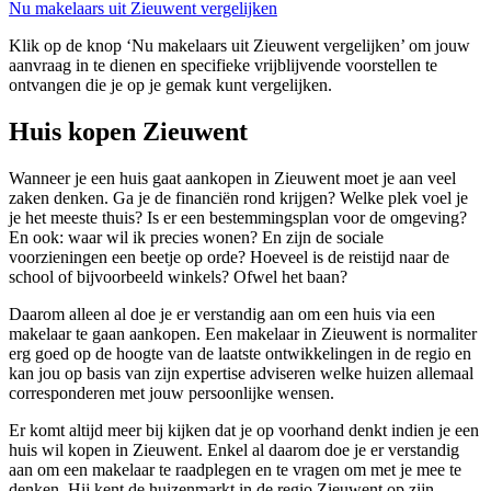
Nu makelaars uit Zieuwent vergelijken
Klik op de knop ‘Nu makelaars uit Zieuwent vergelijken’ om jouw
aanvraag in te dienen en specifieke vrijblijvende voorstellen te
ontvangen die je op je gemak kunt vergelijken.
Huis kopen Zieuwent
Wanneer je een huis gaat aankopen in Zieuwent moet je aan veel
zaken denken. Ga je de financiën rond krijgen? Welke plek voel je
je het meeste thuis? Is er een bestemmingsplan voor de omgeving?
En ook: waar wil ik precies wonen? En zijn de sociale
voorzieningen een beetje op orde? Hoeveel is de reistijd naar de
school of bijvoorbeeld winkels? Ofwel het baan?
Daarom alleen al doe je er verstandig aan om een huis via een
makelaar te gaan aankopen. Een makelaar in Zieuwent is normaliter
erg goed op de hoogte van de laatste ontwikkelingen in de regio en
kan jou op basis van zijn expertise adviseren welke huizen allemaal
corresponderen met jouw persoonlijke wensen.
Er komt altijd meer bij kijken dat je op voorhand denkt indien je een
huis wil kopen in Zieuwent. Enkel al daarom doe je er verstandig
aan om een makelaar te raadplegen en te vragen om met je mee te
denken. Hij kent de huizenmarkt in de regio Zieuwent op zijn