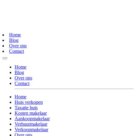
Home
Blog
Over ons
Contact
Home
Blog
Over ons
Contact
Home
Huis verkopen
Taxatie huis
Kosten makelaar
Aankoopmakelaar
Verhuurmakelaar
Verkoopmakelaar
Over ons