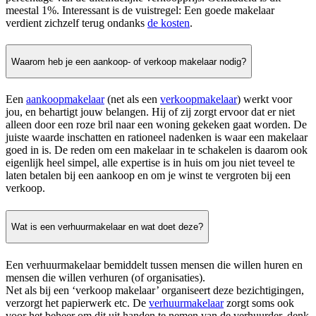
meestal 1%. Interessant is de vuistregel: Een goede makelaar
verdient zichzelf terug ondanks
de kosten
.
Waarom heb je een aankoop- of verkoop makelaar nodig?
Een
aankoopmakelaar
(net als een
verkoopmakelaar
) werkt voor
jou, en behartigt jouw belangen. Hij of zij zorgt ervoor dat er niet
alleen door een roze bril naar een woning gekeken gaat worden. De
juiste waarde inschatten en rationeel nadenken is waar een makelaar
goed in is. De reden om een makelaar in te schakelen is daarom ook
eigenlijk heel simpel, alle expertise is in huis om jou niet teveel te
laten betalen bij een aankoop en om je winst te vergroten bij een
verkoop.
Wat is een verhuurmakelaar en wat doet deze?
Een verhuurmakelaar bemiddelt tussen mensen die willen huren en
mensen die willen verhuren (of organisaties).
Net als bij een ‘verkoop makelaar’ organiseert deze bezichtigingen,
verzorgt het papierwerk etc. De
verhuurmakelaar
zorgt soms ook
voor het beheer om dit uit handen te nemen van de verhuurder, denk