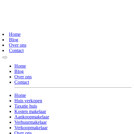
Home
Blog
Over ons
Contact
Home
Blog
Over ons
Contact
Home
Huis verkopen
Taxatie huis
Kosten makelaar
Aankoopmakelaar
Verhuurmakelaar
Verkoopmakelaar
Over ons