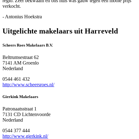
regio. Zeer bekwaam en ons huis was gauw tegen een mooie prijs
verkocht.
- Antonius Hoekstra
Uitgelichte makelaars uit Harreveld
Scheers Roes Makelaars B.V.
Beltrumsestraat 62
7141 AM Groenlo
Nederland
0544 461 432
http://www.scheersroes.nl/
Gierkink Makelaars
Patronaatsstraat 1
7131 CD Lichtenvoorde
Nederland
0544 377 444
http://www.gierkink.nl/