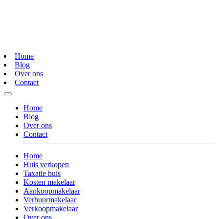
Home
Blog
Over ons
Contact
Home
Blog
Over ons
Contact
Home
Huis verkopen
Taxatie huis
Kosten makelaar
Aankoopmakelaar
Verhuurmakelaar
Verkoopmakelaar
Over ons