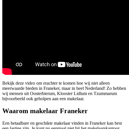
Bekijk deze video om erachter te komen hoe wij niet alleen
meerwaarde bieden in Franeker, maar in heel Nederland! Zo hebben
wij mensen uit Oosterbierum, Klooster Lidlum en Tzummarum
bijvoorbeeld ook geholpen aan een makelaar.
Waarom makelaar Franeker
Een betaalbare en geschikte makelaar vinden in Franeker kan best
een lastige zijn. Je kunt nu eenmaal niet bij het makelaarskantoor