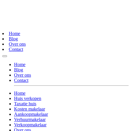
Home
Blog
Over ons
Contact
Home
Blog
Over ons
Contact
Home
Huis verkopen
Taxatie huis
Kosten makelaar
Aankoopmakelaar
Verhuurmakelaar
Verkoopmakelaar
Over ons