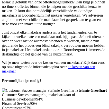
Maak je gebruik van onze offertemogelijkheid? Dan krijg je binnen
no-time 3 offertes binnen die je helpen met de geschikte keuze te
maken. Je kunt dan onmiddellijk verschillende vakkundige
makelaars in Boornbergum met mekaar vergelijken. We adviseren
altijd om met verschillende makelaars het gesprek aan te gaan en
deze voor een intake uit te nodigen.
Juist omdat elke makelaar anders is, is het fundamenteel om te
kijken in welke mate een makelaar ook bij je past. Je hoeft uiteraard
over en weer niet de allerbeste vrienden te worden, maar je zult
gedurende het proces een blind zakelijk vertrouwen moeten hebben
in je makelaar. Het makelaarskantoor in Boornbergum is immers de
deskundige op het gebied van de huizenmarkt.
Wil je meer weten over de kosten van een makelaar? Kijk dan eens
op onze uitgebreide informatiepagina over
de kosten van een
makelaar
.
Persoonlijke tips nodig?
Stefanie Greefhart
Customer Succes manager bij makelaar-kaart.nl
Business development
94%
Financial Services
90%
Communicatie
97%