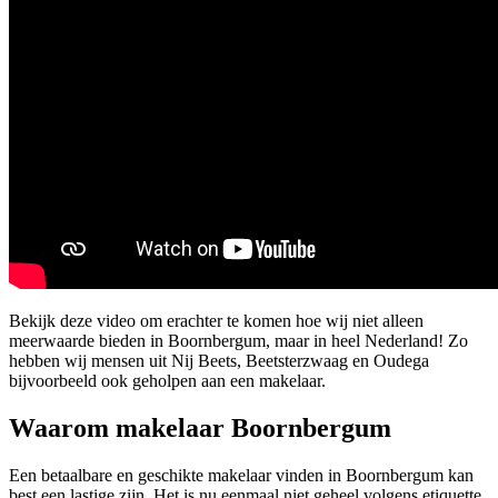
Bekijk deze video om erachter te komen hoe wij niet alleen
meerwaarde bieden in Boornbergum, maar in heel Nederland! Zo
hebben wij mensen uit Nij Beets, Beetsterzwaag en Oudega
bijvoorbeeld ook geholpen aan een makelaar.
Waarom makelaar Boornbergum
Een betaalbare en geschikte makelaar vinden in Boornbergum kan
best een lastige zijn. Het is nu eenmaal niet geheel volgens etiquette