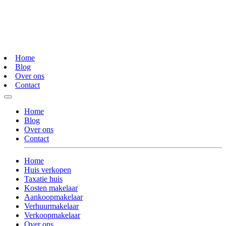
Home
Blog
Over ons
Contact
Home
Blog
Over ons
Contact
Home
Huis verkopen
Taxatie huis
Kosten makelaar
Aankoopmakelaar
Verhuurmakelaar
Verkoopmakelaar
Over ons