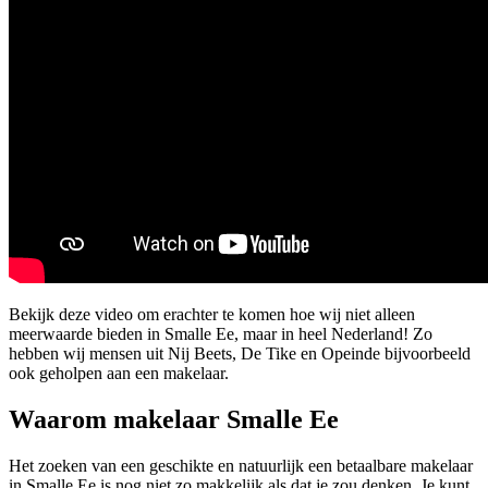
Bekijk deze video om erachter te komen hoe wij niet alleen
meerwaarde bieden in Smalle Ee, maar in heel Nederland! Zo
hebben wij mensen uit Nij Beets, De Tike en Opeinde bijvoorbeeld
ook geholpen aan een makelaar.
Waarom makelaar Smalle Ee
Het zoeken van een geschikte en natuurlijk een betaalbare makelaar
in Smalle Ee is nog niet zo makkelijk als dat je zou denken. Je kunt