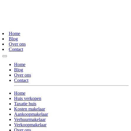
Home
Blog
Over ons
Contact
Home
Blog
Over ons
Contact
Home
Huis verkopen
Taxatie huis
Kosten makelaar
Aankoopmakelaar
Verhuurmakelaar
Verkoopmakelaar
Over ons