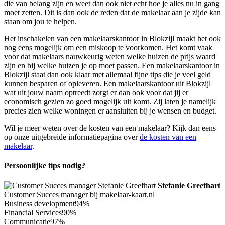
die van belang zijn en weet dan ook niet echt hoe je alles nu in gang
moet zetten. Dit is dan ook de reden dat de makelaar aan je zijde kan
staan om jou te helpen.
Het inschakelen van een makelaarskantoor in Blokzijl maakt het ook
nog eens mogelijk om een miskoop te voorkomen. Het komt vaak
voor dat makelaars nauwkeurig weten welke huizen de prijs waard
zijn en bij welke huizen je op moet passen. Een makelaarskantoor in
Blokzijl staat dan ook klaar met allemaal fijne tips die je veel geld
kunnen besparen of opleveren. Een makelaarskantoor uit Blokzijl
wat uit jouw naam optreedt zorgt er dan ook voor dat jij er
economisch gezien zo goed mogelijk uit komt. Zij laten je namelijk
precies zien welke woningen er aansluiten bij je wensen en budget.
Wil je meer weten over de kosten van een makelaar? Kijk dan eens
op onze uitgebreide informatiepagina over
de kosten van een
makelaar
.
Persoonlijke tips nodig?
Stefanie Greefhart
Customer Succes manager bij makelaar-kaart.nl
Business development
94%
Financial Services
90%
Communicatie
97%