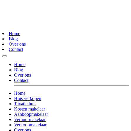
Home
Blog
Over ons
Contact
Home
Blog
Over ons
Contact
Home
Huis verkopen
Taxatie huis
Kosten makelaar
Aankoopmakelaar
Verhuurmakelaar
Verkoopmakelaar
Over ons