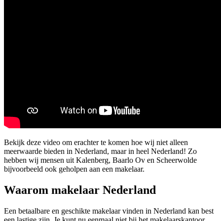
Bekijk deze video om erachter te komen hoe wij niet alleen
meerwaarde bieden in Nederland, maar in heel Nederland! Zo
hebben wij mensen uit Kalenberg, Baarlo Ov en Scheerwolde
bijvoorbeeld ook geholpen aan een makelaar.
Waarom makelaar Nederland
Een betaalbare en geschikte makelaar vinden in Nederland kan best
een lastige zijn. Je kunt nu eenmaal niet bij het makelaarskantoor