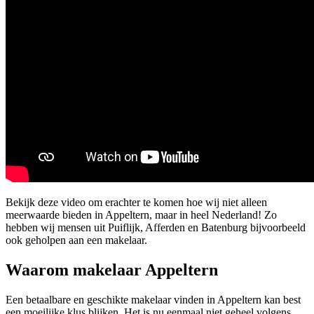
Bekijk deze video om erachter te komen hoe wij niet alleen
meerwaarde bieden in Appeltern, maar in heel Nederland! Zo
hebben wij mensen uit Puiflijk, Afferden en Batenburg bijvoorbeeld
ook geholpen aan een makelaar.
Waarom makelaar Appeltern
Een betaalbare en geschikte makelaar vinden in Appeltern kan best
een moeilijke klus blijken. Het is nu eenmaal niet geheel volgens