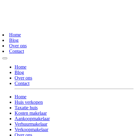
Home
Blog
Over ons
Contact
Home
Blog
Over ons
Contact
Home
Huis verkopen
Taxatie huis
Kosten makelaar
Aankoopmakelaar
Verhuurmakelaar
Verkoopmakelaar
Over ons