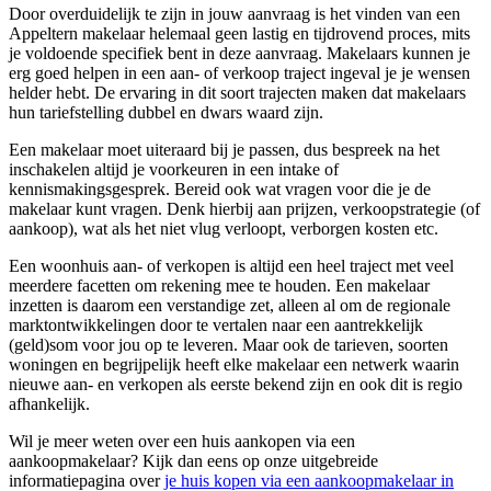
Door overduidelijk te zijn in jouw aanvraag is het vinden van een
Appeltern makelaar helemaal geen lastig en tijdrovend proces, mits
je voldoende specifiek bent in deze aanvraag. Makelaars kunnen je
erg goed helpen in een aan- of verkoop traject ingeval je je wensen
helder hebt. De ervaring in dit soort trajecten maken dat makelaars
hun tariefstelling dubbel en dwars waard zijn.
Een makelaar moet uiteraard bij je passen, dus bespreek na het
inschakelen altijd je voorkeuren in een intake of
kennismakingsgesprek. Bereid ook wat vragen voor die je de
makelaar kunt vragen. Denk hierbij aan prijzen, verkoopstrategie (of
aankoop), wat als het niet vlug verloopt, verborgen kosten etc.
Een woonhuis aan- of verkopen is altijd een heel traject met veel
meerdere facetten om rekening mee te houden. Een makelaar
inzetten is daarom een verstandige zet, alleen al om de regionale
marktontwikkelingen door te vertalen naar een aantrekkelijk
(geld)som voor jou op te leveren. Maar ook de tarieven, soorten
woningen en begrijpelijk heeft elke makelaar een netwerk waarin
nieuwe aan- en verkopen als eerste bekend zijn en ook dit is regio
afhankelijk.
Wil je meer weten over een huis aankopen via een
aankoopmakelaar? Kijk dan eens op onze uitgebreide
informatiepagina over
je huis kopen via een aankoopmakelaar in