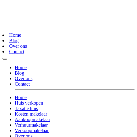
Home
Blog
Over ons
Contact
Home
Blog
Over ons
Contact
Home
Huis verkopen
Taxatie huis
Kosten makelaar
Aankoopmakelaar
Verhuurmakelaar
Verkoopmakelaar
Over ons