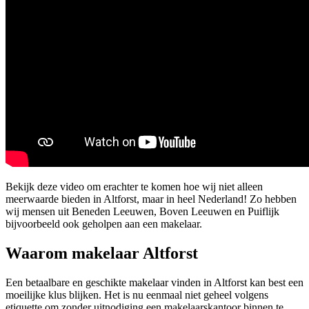
Bekijk deze video om erachter te komen hoe wij niet alleen
meerwaarde bieden in Altforst, maar in heel Nederland! Zo hebben
wij mensen uit Beneden Leeuwen, Boven Leeuwen en Puiflijk
bijvoorbeeld ook geholpen aan een makelaar.
Waarom makelaar Altforst
Een betaalbare en geschikte makelaar vinden in Altforst kan best een
moeilijke klus blijken. Het is nu eenmaal niet geheel volgens
etiquette om zonder uitnodiging een makelaarskantoor binnen te