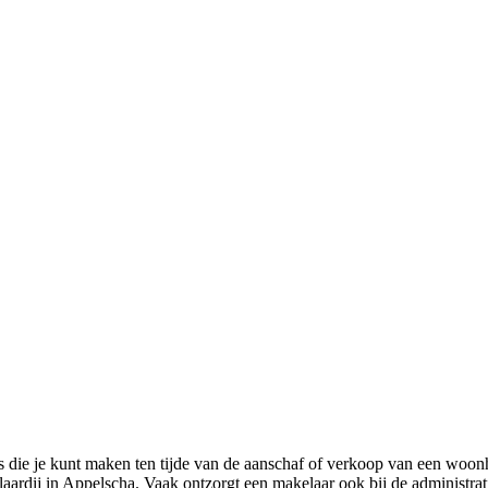
es die je kunt maken ten tijde van de aanschaf of verkoop van een wo
elaardij in Appelscha. Vaak ontzorgt een makelaar ook bij de administr