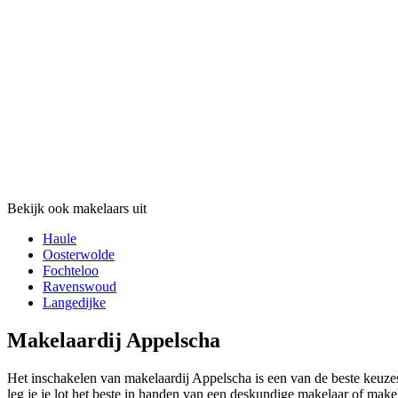
Bekijk ook makelaars uit
Haule
Oosterwolde
Fochteloo
Ravenswoud
Langedijke
Makelaardij Appelscha
Het inschakelen van makelaardij Appelscha is een van de beste keuz
leg je je lot het beste in handen van een deskundige makelaar of mak