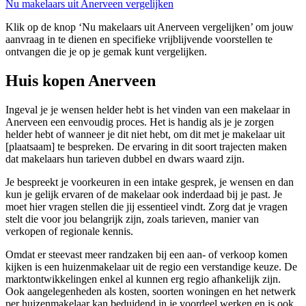
Nu makelaars uit Anerveen vergelijken
Klik op de knop ‘Nu makelaars uit Anerveen vergelijken’ om jouw
aanvraag in te dienen en specifieke vrijblijvende voorstellen te
ontvangen die je op je gemak kunt vergelijken.
Huis kopen Anerveen
Ingeval je je wensen helder hebt is het vinden van een makelaar in
Anerveen een eenvoudig proces. Het is handig als je je zorgen
helder hebt of wanneer je dit niet hebt, om dit met je makelaar uit
[plaatsaam] te bespreken. De ervaring in dit soort trajecten maken
dat makelaars hun tarieven dubbel en dwars waard zijn.
Je bespreekt je voorkeuren in een intake gesprek, je wensen en dan
kun je gelijk ervaren of de makelaar ook inderdaad bij je past. Je
moet hier vragen stellen die jij essentieel vindt. Zorg dat je vragen
stelt die voor jou belangrijk zijn, zoals tarieven, manier van
verkopen of regionale kennis.
Omdat er steevast meer randzaken bij een aan- of verkoop komen
kijken is een huizenmakelaar uit de regio een verstandige keuze. De
marktontwikkelingen enkel al kunnen erg regio afhankelijk zijn.
Ook aangelegenheden als kosten, soorten woningen en het netwerk
per huizenmakelaar kan beduidend in je voordeel werken en is ook