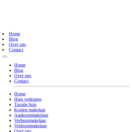
Home
Blog
Over ons
Contact
Home
Blog
Over ons
Contact
Home
Huis verkopen
Taxatie huis
Kosten makelaar
Aankoopmakelaar
Verhuurmakelaar
Verkoopmakelaar
Over ons