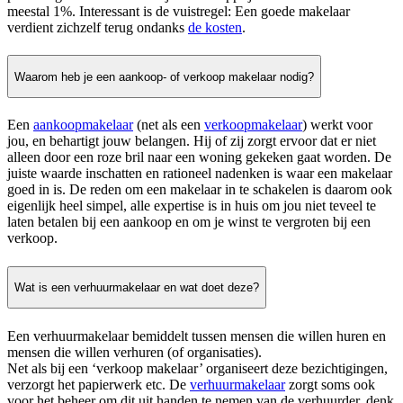
meestal 1%. Interessant is de vuistregel: Een goede makelaar
verdient zichzelf terug ondanks
de kosten
.
Waarom heb je een aankoop- of verkoop makelaar nodig?
Een
aankoopmakelaar
(net als een
verkoopmakelaar
) werkt voor
jou, en behartigt jouw belangen. Hij of zij zorgt ervoor dat er niet
alleen door een roze bril naar een woning gekeken gaat worden. De
juiste waarde inschatten en rationeel nadenken is waar een makelaar
goed in is. De reden om een makelaar in te schakelen is daarom ook
eigenlijk heel simpel, alle expertise is in huis om jou niet teveel te
laten betalen bij een aankoop en om je winst te vergroten bij een
verkoop.
Wat is een verhuurmakelaar en wat doet deze?
Een verhuurmakelaar bemiddelt tussen mensen die willen huren en
mensen die willen verhuren (of organisaties).
Net als bij een ‘verkoop makelaar’ organiseert deze bezichtigingen,
verzorgt het papierwerk etc. De
verhuurmakelaar
zorgt soms ook
voor het beheer om dit uit handen te nemen van de verhuurder, denk