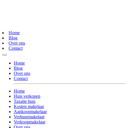
Home
Blog
Over ons
Contact
Home
Blog
Over ons
Contact
Home
Huis verkopen
Taxatie huis
Kosten makelaar
Aankoopmakelaar
Verhuurmakelaar
Verkoopmakelaar
Over ons