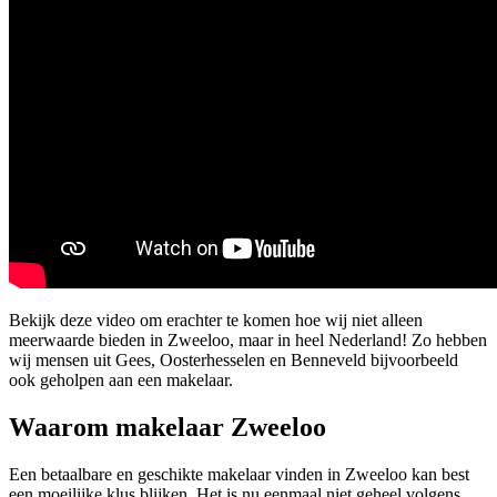
Bekijk deze video om erachter te komen hoe wij niet alleen
meerwaarde bieden in Zweeloo, maar in heel Nederland! Zo hebben
wij mensen uit Gees, Oosterhesselen en Benneveld bijvoorbeeld
ook geholpen aan een makelaar.
Waarom makelaar Zweeloo
Een betaalbare en geschikte makelaar vinden in Zweeloo kan best
een moeilijke klus blijken. Het is nu eenmaal niet geheel volgens