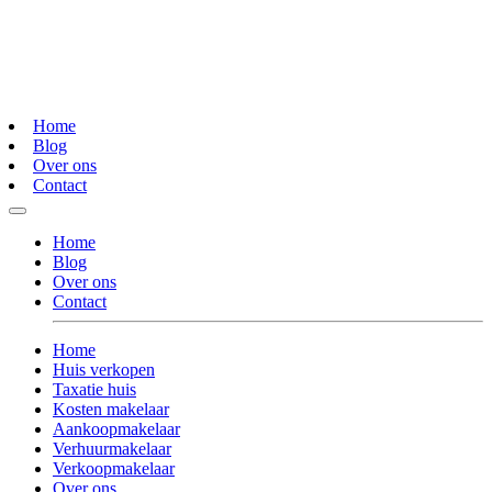
Home
Blog
Over ons
Contact
Home
Blog
Over ons
Contact
Home
Huis verkopen
Taxatie huis
Kosten makelaar
Aankoopmakelaar
Verhuurmakelaar
Verkoopmakelaar
Over ons