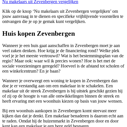
Nu makelaars uit Zevenbergen vergelijken
Klik op de knop ‘Nu makelaars uit Zevenbergen vergelijken’ om
jouw aanvraag in te dienen en specifieke vrijblijvende voorstellen te
ontvangen die je op je gemak kunt vergelijken.
Huis kopen Zevenbergen
Wanneer je een huis gaat aanschaffen in Zevenbergen moet je aan
veel zaken denken. Hoe krijg je de financiering rond? Welke plek
voel je je het meeste vertrouwd? Wat is het bestemmingsplan van de
regio? Maar ook: waar wil ik precies wonen? Hoe is het met de
sociale voorzieningen geregeld? Hoeveel is de afstand tot scholen of
een winkelcentrum? En je baan?
Wanneer je overweegt een woning te kopen in Zevenbergen dan
doe je er verstandig aan om een makelaar in te schakelen. Een
makelaar uit de streek Zevenbergen is bij uitstek geschikt gezien hij
of zij op de hoogte is van alle ontwikkelingen binnen de streek en
heeft ervaring met een woonhuis kiezen op basis van jouw wensen.
Bij een woonhuis aankopen in Zevenbergen komt steevast meer
kijken dan dat je denkt. Een makelaar benaderen is daarom echt aan
te raden. Omdat hij de huizenmarkt in Zevenbergen door en door
kent kan een makelaar je een berg geld besparen,