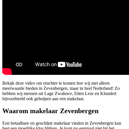
Bekijk deze video om erachter te komen hoe wij niet alleen
meerwaarde bieden in Zevenbergen, maar in heel Nederland! Zo
hebben wij mensen uit Lage Zwaluwe, Etten Leur en Klundert
bijvoorbeeld ook geholpen aan een makelaar.
Waarom makelaar Zevenbergen
Een betaalbare en geschikte makelaar vinden in Zevenbergen kan
best een moeilijke klus blijken. Je kunt nu eenmaal niet bij het