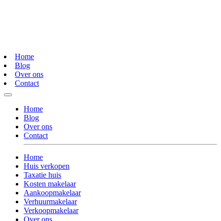
Home
Blog
Over ons
Contact
Home
Blog
Over ons
Contact
Home
Huis verkopen
Taxatie huis
Kosten makelaar
Aankoopmakelaar
Verhuurmakelaar
Verkoopmakelaar
Over ons