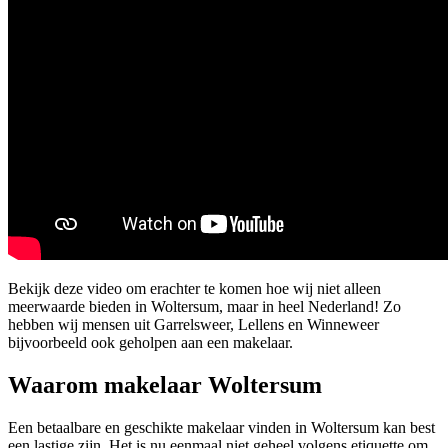
Bekijk deze video om erachter te komen hoe wij niet alleen
meerwaarde bieden in Woltersum, maar in heel Nederland! Zo
hebben wij mensen uit Garrelsweer, Lellens en Winneweer
bijvoorbeeld ook geholpen aan een makelaar.
Waarom makelaar Woltersum
Een betaalbare en geschikte makelaar vinden in Woltersum kan best
een lastige zijn. Het is nu eenmaal niet geheel volgens etiquette om