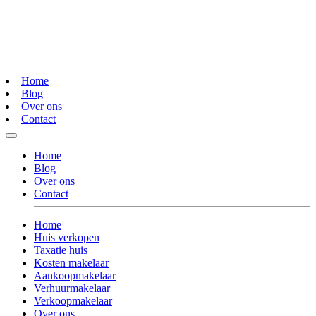
Home
Blog
Over ons
Contact
Home
Blog
Over ons
Contact
Home
Huis verkopen
Taxatie huis
Kosten makelaar
Aankoopmakelaar
Verhuurmakelaar
Verkoopmakelaar
Over ons